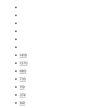
1419
1370
680
735
119
374
941