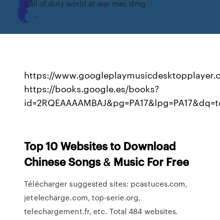
Call of duty world at war mac dmg
https://www.googleplaymusicdesktopplayer.
https://books.google.es/books?
id=2RQEAAAAMBAJ&pg=PA17&lpg=PA17&dq=t
Top
10
Websites to Download
Chinese Songs
&
Music
For Free
Télécharger suggested sites: pcastuces.com,
jetelecharge.com, top-serie.org,
telechargement.fr, etc. Total 484 websites.