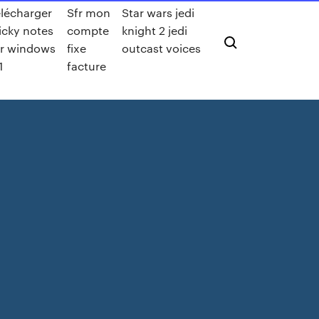
élécharger
Sfr mon
Star wars jedi
icky notes
compte
knight 2 jedi
or windows
fixe
outcast voices
1
facture