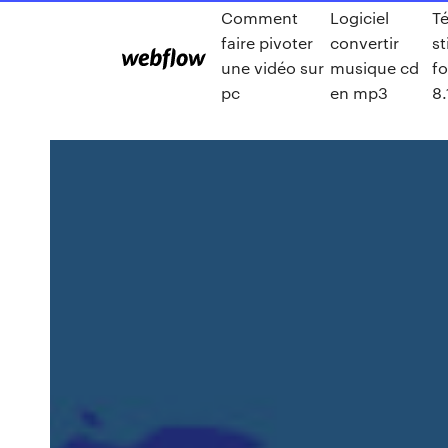
Comment
Logiciel
T
faire pivoter
convertir
st
une vidéo sur
musique cd
f
pc
en mp3
8.